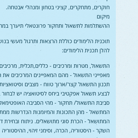
חוקרים, מתחקרים, קציני בטחון ומנהלי אבטחה.
מיקום
ההשתלמות לתשאול ותחקור פרונטאלי תיערך במתקן
תוכנית הלימודים כוללת הרצאות ותרגול מעשי בנו
להלן תכנית הלימודים:
התשאול, מטרות ומרכיבים
- כללים,תכלית, מרכיבים ומט
מאפייני התשאול
- מהם המאפיינים המרכיבים את התשאו
תכנון התשאול קצר/ארוך טווח
- מצבים וסיטואציו
לבצע תשאול אפקטיבי ביחס לסיטואציה יש לבחור בצו
סביבת התשאול/ תחקור
- מהי הסביבה האופטימאלית 
המתשאל
- מהן התכונות והמיומנות הנדרשות ממתשאל, 
המתושאל
- הכרת סוגי מתושאלים. ניתוח ובחירת דרך 
השקר
- היסטוריה, הכרה, וסימני זיהוי, ההיסטוריה